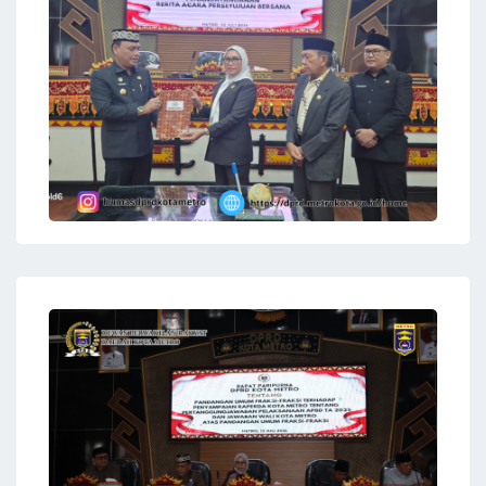
Komisi II DPRD Kota Metro mengadakan Rapat
Dengar Pendapat di Ruang OR DPRD Kota Metro
pada hari Senin 15 Agustus 2022 .
Rapat Den
28 Juli 2026
RAPAT PARIPURNA DPRD KOTA
METRO
Humas DPRD Kota Metro
Komisi II DPRD Kota Metro mengadakan Rapat
Dengar Pendapat di Ruang OR DPRD Kota Metro
pada hari Senin 15 Agustus 2022 .