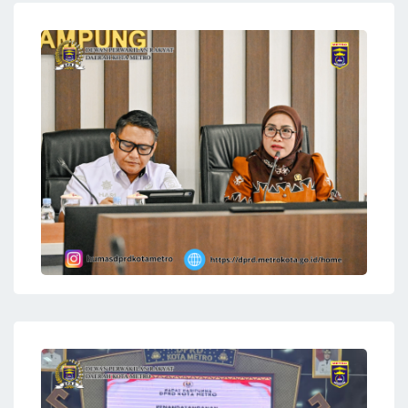
KEGIATAN BAKTI SOSIAL
Humas DPRD Kota Metro
Komisi II DPRD Kota Metro mengadakan Rapat
Dengar Pendapat di Ruang OR DPRD Kota Metro
pada hari Senin 15 Agustus 2022 .
Rapat Den
05 Agustus 2026
RAPAT EVALUASI RANPERDA
DAN RANPERKADA
Humas DPRD Kota Metro