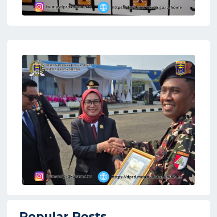
14 Juli 2026
RAPAT PARIPURNA DPRD KOTA
METRO
Humas DPRD Kota Metro
Dprd Kota Metro melaksanakan Sosialisasi
Peraturan Perundang-undangan di 5 (lima)
Kecamatan Se Kota Metro, Pada Tanggal 7, 8, 9, 14,
dan 15 Mei 2018.
01 Juli 2026
Popular Posts